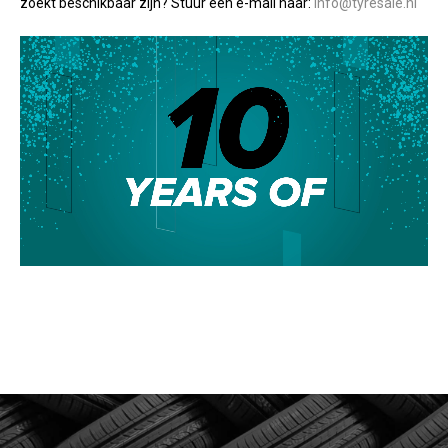
zoekt beschikbaar zijn? Stuur een e-mail naar:
info@tyresale.nl